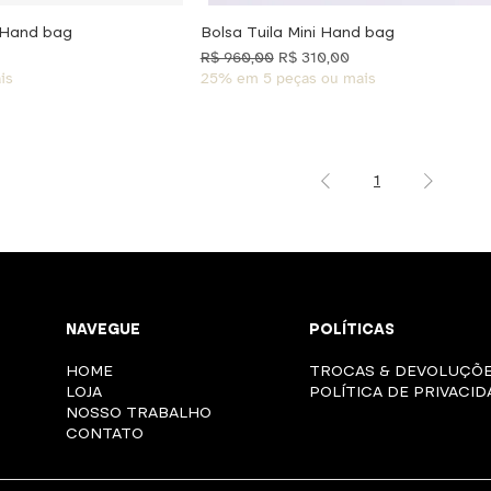
 Hand bag
Bolsa Tuila Mini Hand bag
cional
Preço normal
Preço promocional
R$ 960,00
R$ 310,00
is
25% em 5 peças ou mais
1
NAVEGUE
POLÍTICAS
HOME
TROCAS & DEVOLUÇÕ
LOJA
POLÍTICA DE PRIVACI
NOSSO TRABALHO
CONTATO