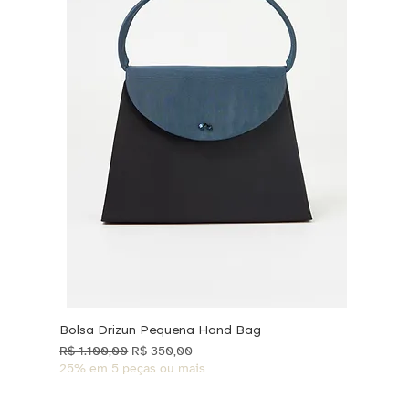
Bolsa Drizun Pequena Hand Bag
Preço normal
Preço promocional
R$ 1.100,00
R$ 350,00
25% em 5 peças ou mais