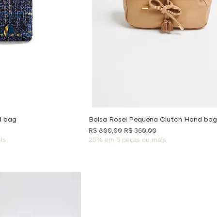
d bag
Bolsa Rosel Pequena Clutch Hand bag
ocional
Preço normal
Preço promocional
R$ 800,00
R$ 360,00
is
25% em 5 peças ou mais