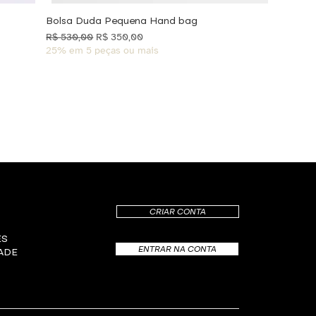
Bolsa Duda Pequena Hand bag
Preço normal
Preço promocional
R$ 530,00
R$ 350,00
25% em 5 peças ou mais
CRIAR CONTA
ES
ENTRAR NA CONTA
DADE