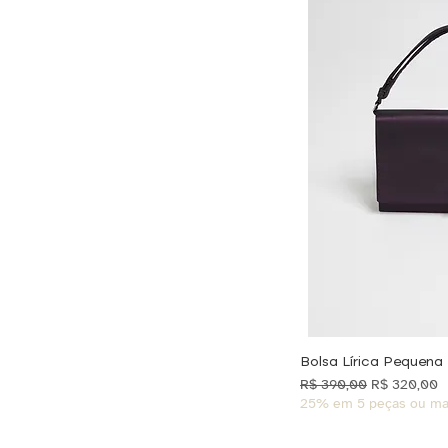
Bolsa Lírica Pequen
Preço normal
Preço promo
R$ 390,00
R$ 320,00
25% em 5 peças ou ma