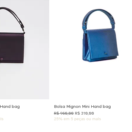
a Hand bag
Bolsa Mignon Mini Hand bag
cional
Preço normal
Preço promocional
R$ 960,00
R$ 310,00
is
25% em 5 peças ou mais