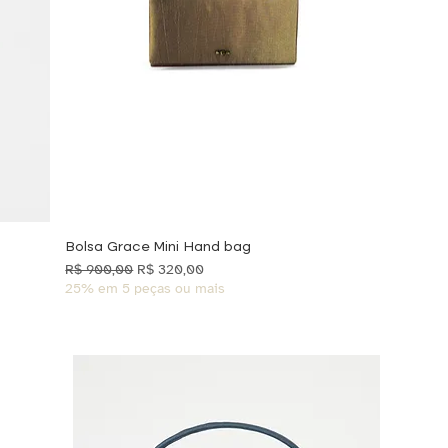
Bolsa Grace Mini Hand bag
Preço normal
Preço promocional
R$ 900,00
R$ 320,00
25% em 5 peças ou mais