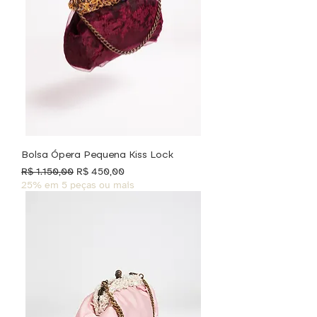
Bolsa Ópera Pequena Kiss Lock
Preço normal
Preço promocional
R$ 1.150,00
R$ 450,00
25% em 5 peças ou mais