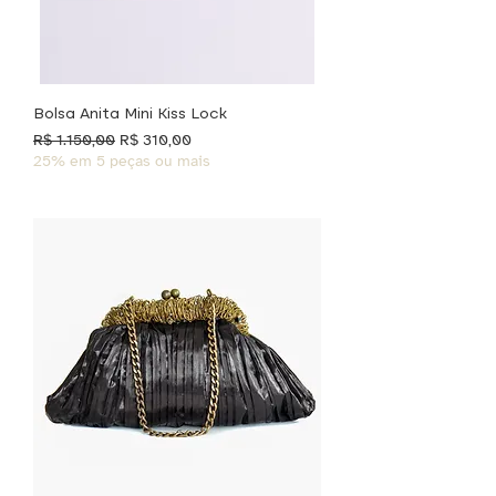
Bolsa Anita Mini Kiss Lock
Preço normal
Preço promocional
R$ 1.150,00
R$ 310,00
25% em 5 peças ou mais