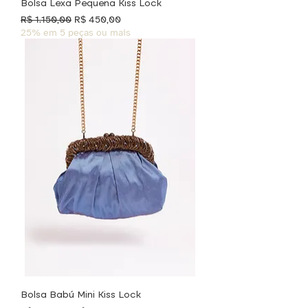
Bolsa Lexa Pequena Kiss Lock
Preço normal
Preço promocional
R$ 1.150,00
R$ 450,00
25% em 5 peças ou mais
Bolsa Babú Mini Kiss Lock