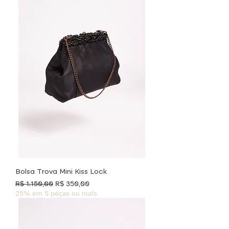
Bolsa Trova Mini Kiss Lock
Preço normal
Preço promocional
R$ 1.150,00
R$ 350,00
25% em 5 peças ou mais