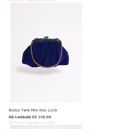
25% em 5 peças ou mais
Bolsa Terê Mini Kiss Lock
Preço normal
Preço promocional
R$ 1.450,00
R$ 390,00
25% em 5 peças ou mais