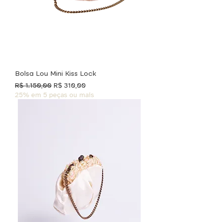
Bolsa Lou Mini Kiss Lock
Preço normal
Preço promocional
R$ 1.150,00
R$ 310,00
25% em 5 peças ou mais