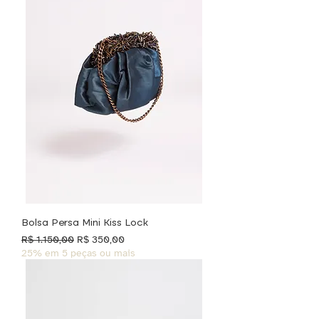
Bolsa Persa Mini Kiss Lock
Preço normal
Preço promocional
R$ 1.150,00
R$ 350,00
25% em 5 peças ou mais