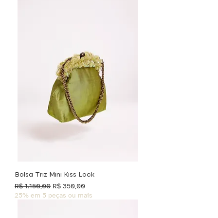
Bolsa Triz Mini Kiss Lock
Preço normal
Preço promocional
R$ 1.150,00
R$ 350,00
25% em 5 peças ou mais