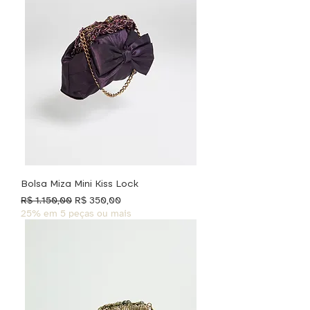
Bolsa Miza Mini Kiss Lock
Preço normal
Preço promocional
R$ 1.150,00
R$ 350,00
25% em 5 peças ou mais