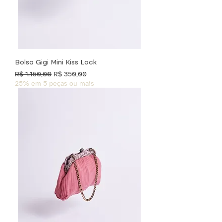
Bolsa Gigi Mini Kiss Lock
Preço normal
Preço promocional
R$ 1.150,00
R$ 350,00
25% em 5 peças ou mais