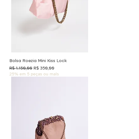
Bolsa Roezia Mini Kiss Lock
Preço normal
Preço promocional
R$ 1.150,00
R$ 350,00
25% em 5 peças ou mais