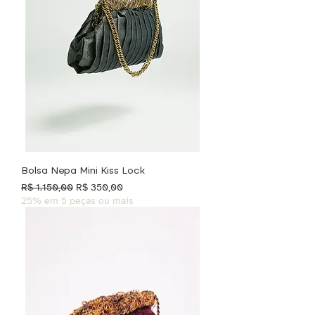
Bolsa Nepa Mini Kiss Lock
Preço normal
Preço promocional
R$ 1.150,00
R$ 350,00
25% em 5 peças ou mais