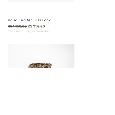
Bolsa Lela Mini Kiss Lock
Preço normal
Preço promocional
R$ 1.150,00
R$ 350,00
25% em 5 peças ou mais