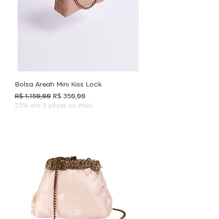
Bolsa Areah Mini Kiss Lock
Preço normal
Preço promocional
R$ 1.150,00
R$ 350,00
25% em 5 peças ou mais