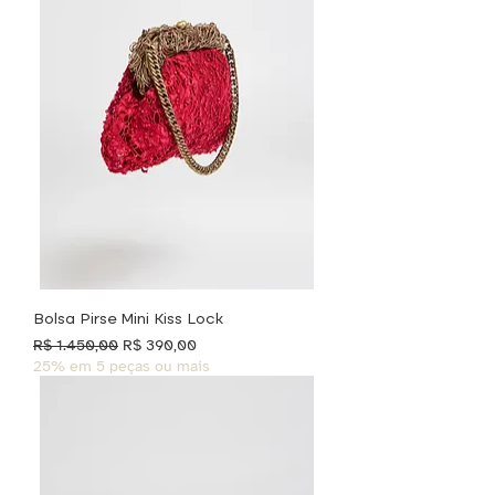
Bolsa Pirse Mini Kiss Lock
Preço normal
Preço promocional
R$ 1.450,00
R$ 390,00
25% em 5 peças ou mais