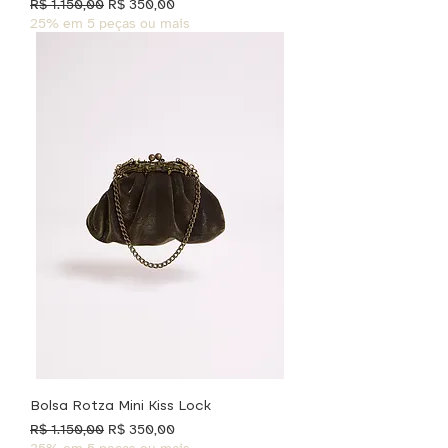
Preço normal
Preço promocional
R$ 1.150,00
R$ 350,00
25% em 5 peças ou mais
Bolsa Rotza Mini Kiss Lock
Preço normal
Preço promocional
R$ 1.150,00
R$ 350,00