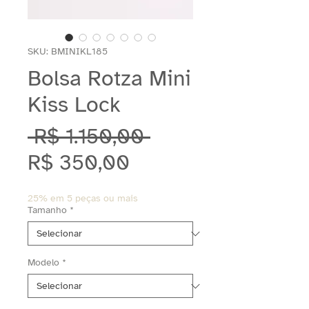
SKU: BMINIKL185
Bolsa Rotza Mini
Kiss Lock
Preço
 R$ 1.150,00 
Preço
normal
R$ 350,00
promocional
25% em 5 peças ou mais
Tamanho
*
Modelo
*