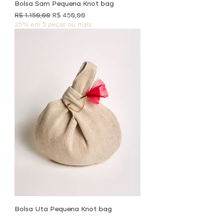
Bolsa Sam Pequena Knot bag
Preço normal
Preço promocional
R$ 1.150,00
R$ 450,00
25% em 5 peças ou mais
Bolsa Uta Pequena Knot bag