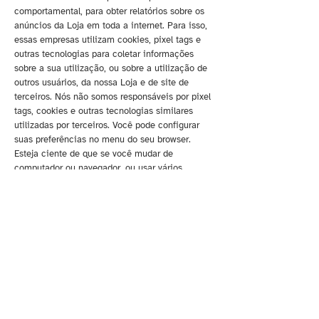
comportamental, para obter relatórios sobre os
anúncios da Loja em toda a internet. Para isso,
essas empresas utilizam cookies, pixel tags e
outras tecnologias para coletar informações
sobre a sua utilização, ou sobre a utilização de
outros usuários, da nossa Loja e de site de
terceiros. Nós não somos responsáveis por pixel
tags, cookies e outras tecnologias similares
utilizadas por terceiros. Você pode configurar
suas preferências no menu do seu browser.
Esteja ciente de que se você mudar de
computador ou navegador, ou usar vários
computadores ou navegadores, você precisará
repetir este processo para cada computador e
cada navegador.
Direitos do Usuário
Você pode, a qualquer momento, requerer: (i)
confirmação de que seus Dados Pessoais estão
sendo tratados; (ii) acesso aos seus Dados
Pessoais; (iii) correções a dados incompletos,
inexatos ou desatualizados; (iv) anonimização,
bloqueio ou eliminação de dados