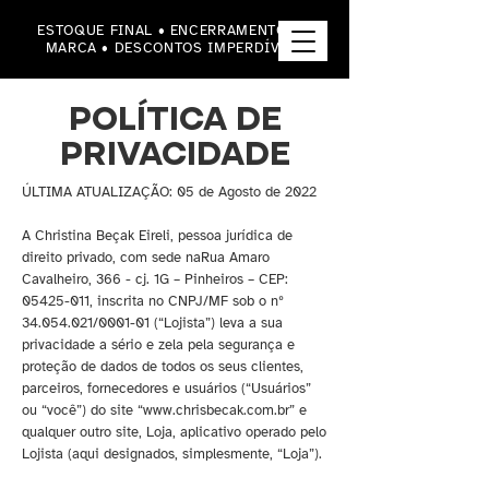
ESTOQUE FINAL • ENCERRAMENTO DA
MARCA • DESCONTOS IMPERDÍVEIS
POLÍTICA DE
PRIVACIDADE
ÚLTIMA ATUALIZAÇÃO: 05 de Agosto de 2022
A Christina Beçak Eireli, pessoa jurídica de
direito privado, com sede naRua Amaro
Cavalheiro, 366 - cj. 1G – Pinheiros – CEP:
05425-011
, inscrita no CNPJ/MF sob o nº
34.054.021
/0001-01 (“Lojista”) leva a sua
privacidade a sério e zela pela segurança e
proteção de dados de todos os seus clientes,
parceiros, fornecedores e usuários (“Usuários”
ou “você”) do site “
www.chrisbecak.com.br
” e
qualquer outro site, Loja, aplicativo operado pelo
Lojista (aqui designados, simplesmente, “Loja”).